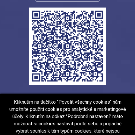
Kliknutím na tlačítko "Povolit všechny cookies" nám
umožníte použití cookies pro analytické a marketingové
Právní informace pro spotřebitele
účely. Kliknutím na odkaz "Podrobné nastavení" máte
Ochrana osobních údajů (GDPR)
možnost si cookies nastavit podle sebe a případně
Všeobecné podmínky rezervace
vybrat souhlas k těm typům cookies, které nejsou