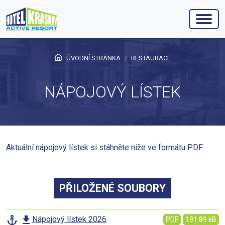
ÚVODNÍ STRÁNKA
RESTAURACE
NÁPOJOVÝ LÍSTEK
Aktuální nápojový lístek si stáhněte níže ve formátu PDF.
PŘILOŽENÉ SOUBORY
Nápojový lístek 2026
PDF
191.89 kB