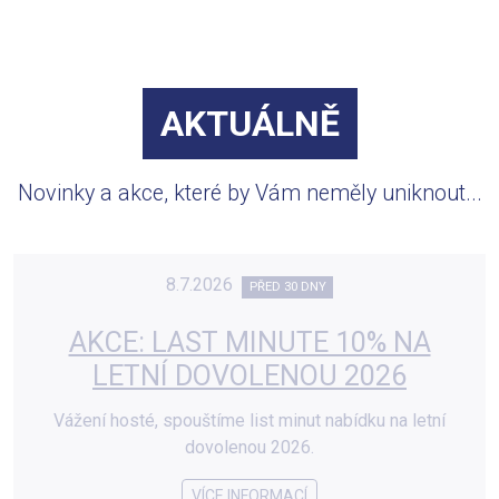
AKTUÁLNĚ
Novinky a akce, které by Vám neměly uniknout...
8.7.2026
PŘED 30 DNY
AKCE: LAST MINUTE 10% NA
LETNÍ DOVOLENOU 2026
Vážení hosté, spouštíme list minut nabídku na letní
dovolenou 2026.
VÍCE INFORMACÍ